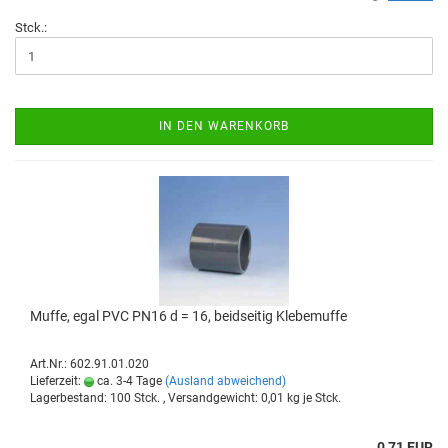
Stck.:
IN DEN WARENKORB
Muffe, egal PVC PN16 d = 16, beid­sei­tig Kle­be­muf­fe
Art.Nr.: 602.91.01.020
Lieferzeit:
ca. 3-4 Tage
(Ausland abweichend)
Lagerbestand: 100 Stck. , Versandgewicht:
0,01
kg je Stck.
0,71 EUR