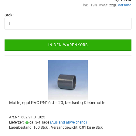
inkl. 19% MwSt. zzgl.
Versand
Stck.:
IN DEN WARENKORB
Muffe, egal PVC PN16 d = 20, beid­sei­tig Kle­be­muf­fe
Art.Nr.: 602.91.01.025
Lieferzeit:
ca. 3-4 Tage
(Ausland abweichend)
Lagerbestand: 100 Stck. , Versandgewicht:
0,01
kg je Stck.