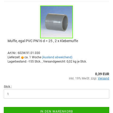
Muffe, egal PVC PN16 d = 25 , 2 x Kle­be­muf­fe
Art.Nr.: 602W.91.01.030
Lieferzeit:
ca. 1 Woche
(Ausland abweichend)
Lagerbestand: -155 Stck. , Versandgewicht:
0,02
kg je Stck.
0,39 EUR
inkl. 19% MwSt. zzgl.
Versand
Stck.:
IN DEN WARENKORB