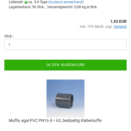
Lieferzeit:
ca. 3-4 Tage
(Ausland abweichend)
Lagerbestand: 96 Stck. , Versandgewicht:
0,08
kg je Stck.
1,43 EUR
inkl. 19% MwSt. zzgl.
Versand
Stck.:
IN DEN WARENKORB
Muffe, egal PVC PN16 d = 63, beid­sei­tig Kle­be­muf­fe