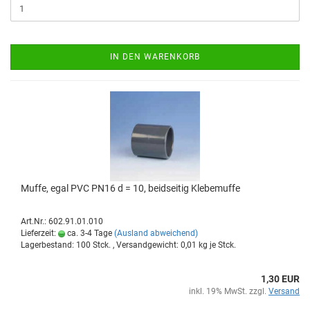
IN DEN WARENKORB
Muffe, egal PVC PN16 d = 10, beid­sei­tig Kle­be­muf­fe
Art.Nr.: 602.91.01.010
Lieferzeit:
ca. 3-4 Tage
(Ausland abweichend)
Lagerbestand: 100 Stck. , Versandgewicht:
0,01
kg je Stck.
1,30 EUR
inkl. 19% MwSt. zzgl.
Versand