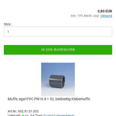
0,80 EUR
inkl. 19% MwSt. zzgl.
Versand
Stck.:
IN DEN WARENKORB
Muffe, egal PVC PN16 d = 32, beid­sei­tig Kle­be­muf­fe
Art.Nr.: 602.91.01.035
Lieferzeit:
ca. 3-4 Tage
(Ausland abweichend)