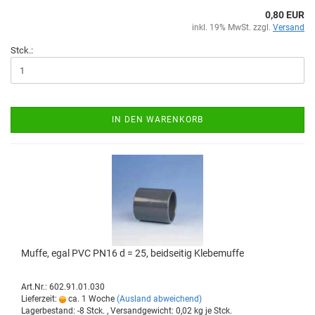
0,80 EUR
inkl. 19% MwSt. zzgl.
Versand
Stck.:
IN DEN WARENKORB
Muffe, egal PVC PN16 d = 25, beid­sei­tig Kle­be­muf­fe
Art.Nr.: 602.91.01.030
Lieferzeit:
ca. 1 Woche
(Ausland abweichend)
Lagerbestand: -8 Stck. , Versandgewicht:
0,02
kg je Stck.