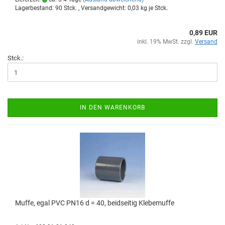
Lagerbestand: 90 Stck. , Versandgewicht:
0,03
kg je Stck.
0,89 EUR
inkl. 19% MwSt. zzgl.
Versand
Stck.:
IN DEN WARENKORB
Muffe, egal PVC PN16 d = 40, beid­sei­tig Kle­be­muf­fe