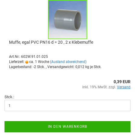
Muffe, egal PVC PN16 d = 20 , 2 x Kle­be­muf­fe
Art.Nr.: 602W.91.01.025
Lieferzeit:
ca. 1 Woche
(Ausland abweichend)
Lagerbestand: -2 Stck. , Versandgewicht:
0,012
kg je Stck.
0,39 EUR
inkl. 19% MwSt. zzgl.
Versand
Stck.:
IN DEN WARENKORB