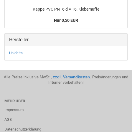
Kappe PVC PN16 d = 16, Kle­be­muf­fe
Nur 0,50 EUR
Hersteller
Unidelta
Alle Preise inklusive MwSt.,
zzgl. Versandkosten
. Preisänderungen und
Irrtümer vorbehalten!
MEHR ÜBER...
Impressum
AGB
Datenschutzerklärung