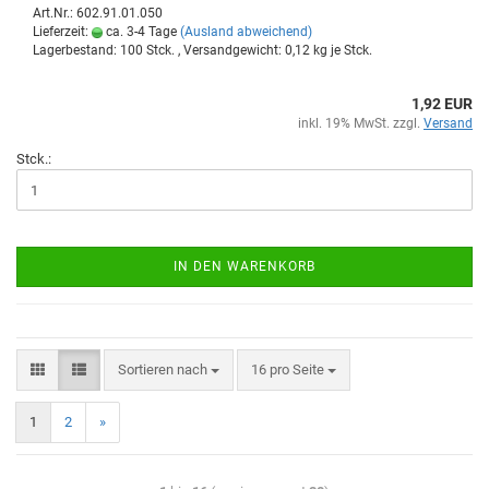
Art.Nr.: 602.91.01.050
Lieferzeit:
ca. 3-4 Tage
(Ausland abweichend)
Lagerbestand: 100 Stck. , Versandgewicht:
0,12
kg je Stck.
1,92 EUR
inkl. 19% MwSt. zzgl.
Versand
Stck.:
IN DEN WARENKORB
Sortieren nach
16 pro Seite
1
2
»