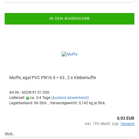
IN DEN WARENKORB
Muffe, egal PVC PN16 d = 63 , 2 x Kle­be­muf­fe
Art.Nr.: 602W.91.01.050
Lieferzeit:
ca. 3-4 Tage
(Ausland abweichend)
Lagerbestand: 66 Stck. , Versandgewicht:
0,142
kg je Stck.
0,92 EUR
inkl. 19% MwSt. zzgl.
Versand
Stck.: