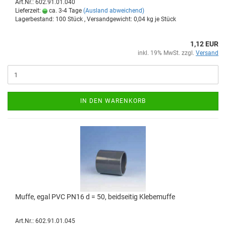
Art.Nr.: 602.91.01.040
Lieferzeit:
ca. 3-4 Tage
(Ausland abweichend)
Lagerbestand: 100 Stück , Versandgewicht:
0,04
kg je Stück
1,12 EUR
inkl. 19% MwSt. zzgl.
Versand
IN DEN WARENKORB
Muffe, egal PVC PN16 d = 50, beid­sei­tig Kle­be­muf­fe
Art.Nr.: 602.91.01.045