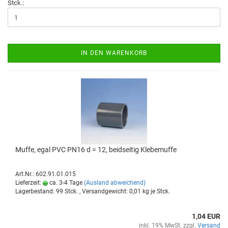
Stck.:
IN DEN WARENKORB
Muffe, egal PVC PN16 d = 12, beid­sei­tig Kle­be­muf­fe
Art.Nr.: 602.91.01.015
Lieferzeit:
ca. 3-4 Tage
(Ausland abweichend)
Lagerbestand: 99 Stck. , Versandgewicht:
0,01
kg je Stck.
1,04 EUR
inkl. 19% MwSt. zzgl.
Versand