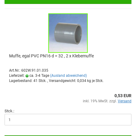
Muffe, egal PVC PN16 d = 32 , 2 x Kle­be­muf­fe
Art.Nr.: 602W.91.01.035
Lieferzeit:
ca. 3-4 Tage
(Ausland abweichend)
Lagerbestand: 41 Stck. , Versandgewicht:
0,034
kg je Stck.
0,53 EUR
inkl. 19% MwSt. zzgl.
Versand
Stck.: