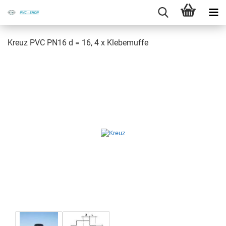
Kreuz PVC PN16 d = 16, 4 x Kle­be­muf­fe