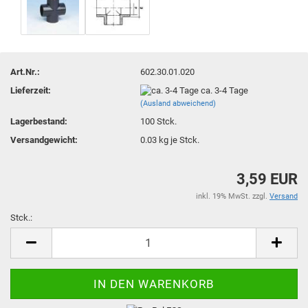
Art.Nr.:
602.30.01.020
Lieferzeit:
ca. 3-4 Tage
(Ausland abweichend)
Lagerbestand:
100
Stck.
Versandgewicht:
0.03
kg je Stck.
3,59 EUR
inkl. 19% MwSt. zzgl.
Versand
Stck.:
Stck.