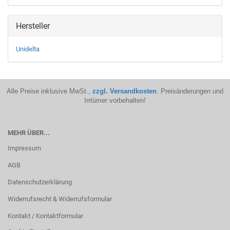
Hersteller
Unidelta
Alle Preise inklusive MwSt.,
zzgl. Versandkosten
. Preisänderungen und
Irrtümer vorbehalten!
MEHR ÜBER...
Impressum
AGB
Datenschutzerklärung
Widerrufsrecht & Widerrufsformular
Kontakt / Kontaktformular