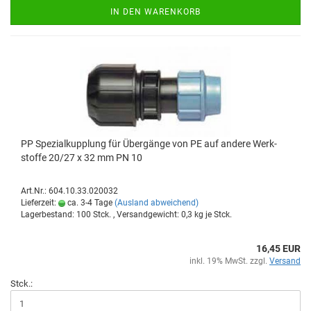
IN DEN WARENKORB
PP Spe­zi­al­kupp­lung für Über­gän­ge von PE auf an­de­re Werk­
stof­fe 20/27 x 32 mm PN 10
Art.Nr.: 604.10.33.020032
Lieferzeit:
ca. 3-4 Tage
(Ausland abweichend)
Lagerbestand: 100 Stck. , Versandgewicht:
0,3
kg je Stck.
16,45 EUR
inkl. 19% MwSt. zzgl.
Versand
Stck.: