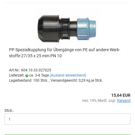
PP Spe­zi­al­kupp­lung für Über­gän­ge von PE auf an­de­re Werk­
stof­fe 27/35 x 25 mm PN 10
Art.Nr.: 604.10.33.027025
Lieferzeit:
ca. 3-4 Tage
(Ausland abweichend)
Lagerbestand: 100 Stck. , Versandgewicht:
0,29
kg je Stck.
15,64 EUR
inkl. 19% MwSt. zzgl.
Versand
Stck.: