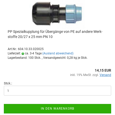
PP Spe­zi­al­kupp­lung für Über­gän­ge von PE auf an­de­re Werk­
stof­fe 20/27 x 25 mm PN 10
Art.Nr.: 604.10.33.020025
Lieferzeit:
ca. 3-4 Tage
(Ausland abweichend)
Lagerbestand: 100 Stck. , Versandgewicht:
0,28
kg je Stck.
14,15 EUR
inkl. 19% MwSt. zzgl.
Versand
Stck.:
IN DEN WARENKORB