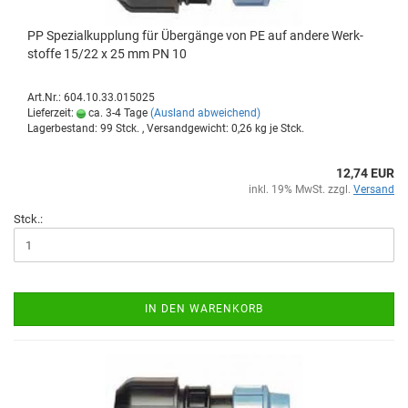
PP Spe­zi­al­kupp­lung für Über­gän­ge von PE auf an­de­re Werk­
stof­fe 15/22 x 25 mm PN 10
Art.Nr.: 604.10.33.015025
Lieferzeit:
ca. 3-4 Tage
(Ausland abweichend)
Lagerbestand: 99 Stck. , Versandgewicht:
0,26
kg je Stck.
12,74 EUR
inkl. 19% MwSt. zzgl.
Versand
Stck.:
IN DEN WARENKORB