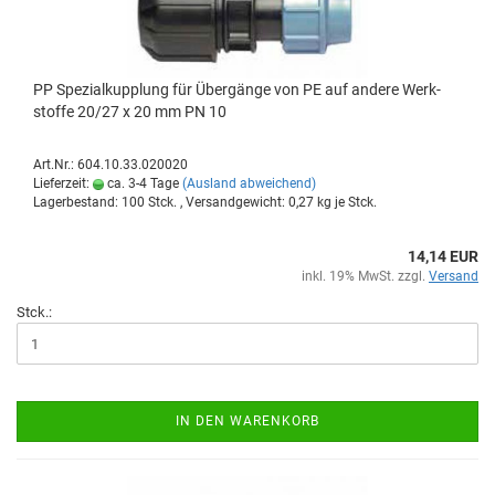
PP Spe­zi­al­kupp­lung für Über­gän­ge von PE auf an­de­re Werk­
stof­fe 20/27 x 20 mm PN 10
Art.Nr.: 604.10.33.020020
Lieferzeit:
ca. 3-4 Tage
(Ausland abweichend)
Lagerbestand: 100 Stck. , Versandgewicht:
0,27
kg je Stck.
14,14 EUR
inkl. 19% MwSt. zzgl.
Versand
Stck.:
IN DEN WARENKORB