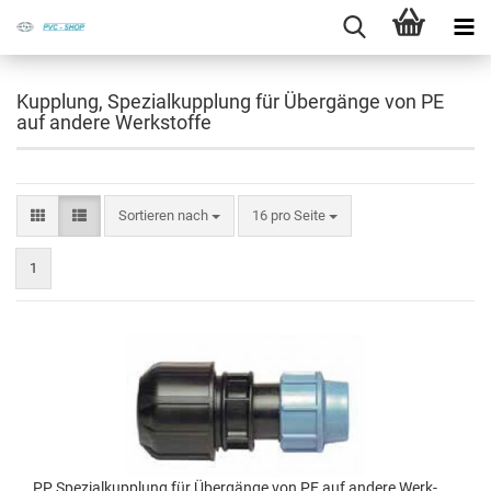
Kupplung, Spezialkupplung für Übergänge von PE
auf andere Werkstoffe
Sortieren nach
16 pro Seite
1
PP Spe­zi­al­kupp­lung für Über­gän­ge von PE auf an­de­re Werk­