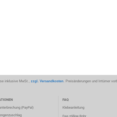
ise inklusive MwSt.,
zzgl. Versandkosten
. Preisänderungen und Irrtümer vor
ATIONEN
FAQ
unterbrechung (PayPal)
Klebeanleitung
engenzuschlag
Das zöllige Rohr