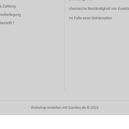
& Zahlung
chemische Beständigkeit von Kunsts
reitbeilegung
Im Falle einer Reklamation
bestellt ?
Webshop erstellen
mit Gambio.de © 2022