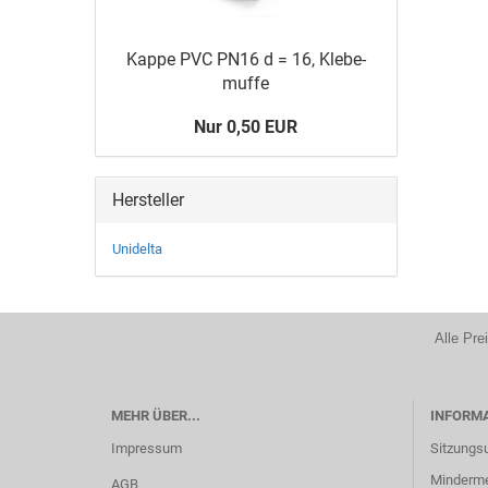
Kappe PVC PN16 d = 16, Kle­be­
muf­fe
Nur 0,50 EUR
Hersteller
Unidelta
Alle Pre
MEHR ÜBER...
INFORM
Impressum
Sitzungs
Minderm
AGB