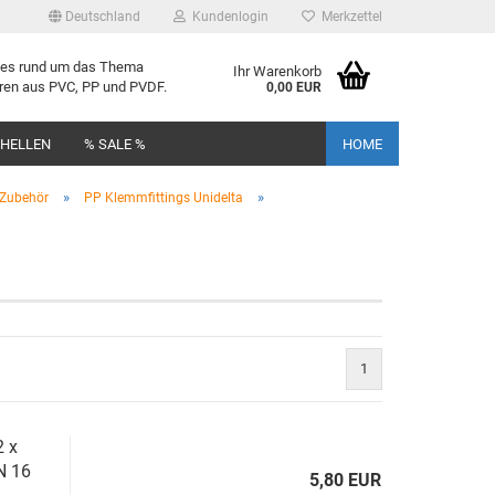
Deutschland
Kundenlogin
Merkzettel
lles rund um das Thema
Ihr Warenkorb
uren aus PVC, PP und PVDF.
0,00 EUR
CHELLEN
% SALE %
HOME
»
»
 Zubehör
PP Klemmfittings Unidelta
rstellen
rt vergessen?
1
2 x
N 16
5,80 EUR