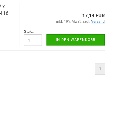
2 x
N 16
17,14 EUR
inkl. 19% MwSt. zzgl.
Versand
Stck.:
IN DEN WARENKORB
1