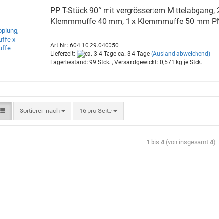
PP T-​Stück 90° mit ver­grös­ser­tem Mit­tel­ab­gang, 
Klemm­muf­fe 40 mm, 1 x Klemm­muf­fe 50 mm P
Art.Nr.: 604.10.29.040050
Lieferzeit:
ca. 3-4 Tage
(Ausland abweichend)
Lagerbestand: 99 Stck. , Versandgewicht:
0,571
kg je Stck.
Sortieren nach
16 pro Seite
1
bis
4
(von insgesamt
4
)