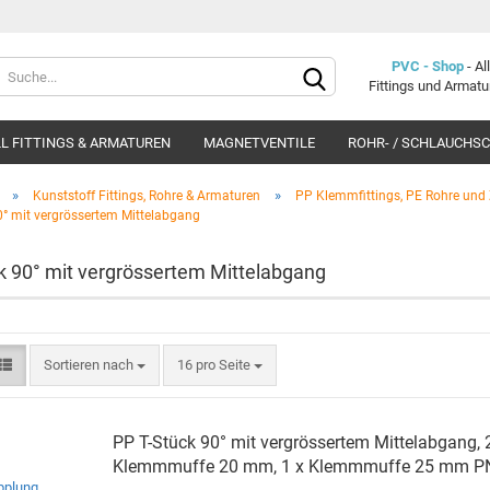
Lieferland
PVC - Shop
- A
Fittings und Armat
L FITTINGS & ARMATUREN
MAGNETVENTILE
ROHR- / SCHLAUCHS
»
»
Kunststoff Fittings, Rohre & Armaturen
PP Klemmfittings, PE Rohre und
0° mit vergrössertem Mittelabgang
k 90° mit vergrössertem Mittelabgang
Konto e
Passwo
Sortieren nach
16 pro Seite
PP T-​Stück 90° mit ver­grös­ser­tem Mit­tel­ab­gang, 
Klemm­muf­fe 20 mm, 1 x Klemm­muf­fe 25 mm P