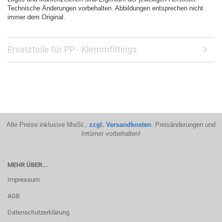
Technische Änderungen vorbehalten. Abbildungen entsprechen nicht
immer dem Original.
Ersatzteile für PP - Klemmfittings
Alle Preise inklusive MwSt.,
zzgl. Versandkosten
. Preisänderungen und
Irrtümer vorbehalten!
MEHR ÜBER...
Impressum
AGB
Datenschutzerklärung