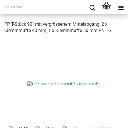
PP T-​Stück 90° mit ver­grös­ser­tem Mit­tel­ab­gang, 2 x
Klemm­muf­fe 40 mm, 1 x Klemm­muf­fe 50 mm PN 16