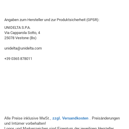
Angaben zum Hersteller und zur Produktsicherheit (GPSR):
UNIDELTA S.P.A.
Via Capparola Sotto, 4
25078 Vestone (Bs)
unidelta@unidelta.com
+39 0365 878011
Alle Preise inklusive MwSt.,
zzgl. Versandkosten
. Preisänderungen
und Irrtümer vorbehalten!
Logos und Markenzeichen sind Eigentum der jeweiligen Hersteller.