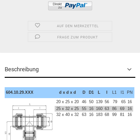
AUF DEN MERKZETTEL
FRAGE ZUM PRODUKT
Beschreibung
604.10.29.XXX
d x d x d
D
D1
L
I
L1
I1
PN
20 x
25 x 20
46
50
139
56
79
65
16
25 x 32 x 25
55
16
160
63
86
69
16
32 x 40 x 32
63
16
183
68
99
81
16