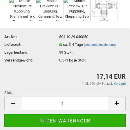
Art.Nr.:
604.10.29.040050
Lieferzeit:
ca. 3-4 Tage
(Ausland abweichend)
Lagerbestand:
99
Stck.
Versandgewicht:
0.571
kg je Stck.
17,14 EUR
inkl. 19% MwSt. zzgl.
Versand
Stck.:
Stck.