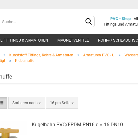
Lieferland
PVC - Shop
- A
Fittings und Armat
L FITTINGS & ARMATUREN
MAGNETVENTILE
ROHR- / SCHLAUCHS
»
»
»
Kunststoff Fittings, Rohre & Armaturen
Armaturen PVC - U
Wassers
»
igt
Klebemuffe
muffe
Konto e
Passwo
Sortieren nach
16 pro Seite
Ku­gel­hahn PVC/EPDM PN16 d = 16 DN10