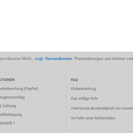
ise inklusive MwSt.,
zzgl. Versandkosten
. Preisänderungen und Irrtümer vor
ATIONEN
FAQ
unterbrechung (PayPal)
Klebeanleitung
engenzuschlag
Das zöllige Rohr
& Zahlung
chemische Beständigkeit von Kunsts
reitbeilegung
Im Falle einer Reklamation
bestellt ?