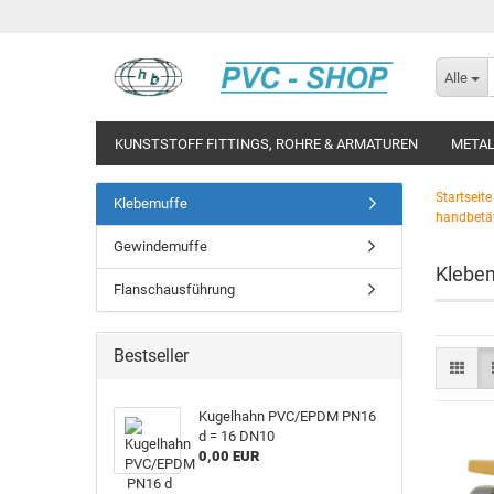
Alle
KUNSTSTOFF FITTINGS, ROHRE & ARMATUREN
METAL
Startseite
Klebemuffe
handbetät
Gewindemuffe
Klebe
Flanschausführung
Bestseller
Ku­gel­hahn PVC/EPDM PN16
d = 16 DN10
0,00 EUR