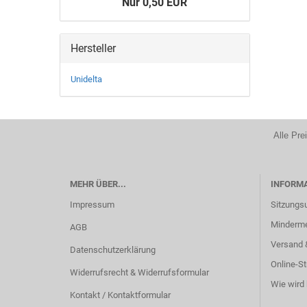
Nur 0,50 EUR
Hersteller
Unidelta
Alle Pre
MEHR ÜBER...
INFORM
Impressum
Sitzungs
Minderm
AGB
Versand 
Datenschutzerklärung
Online-St
Widerrufsrecht & Widerrufsformular
Wie wird 
Kontakt / Kontaktformular