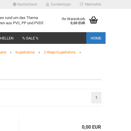
Deutschland
Kundenlogin
Merkzettel
lles rund um das Thema
Ihr Warenkorb
uren aus PVC, PP und PVDF.
0,00 EUR
CHELLEN
% SALE %
HOME
»
»
»
erie
Kugelhähne
2-Wege Kugelhähne
rstellen
rt vergessen?
1
0,00 EUR