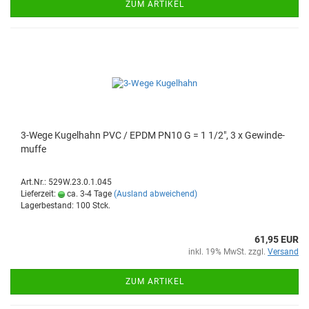
ZUM ARTIKEL
3-​Wege Ku­gel­hahn PVC / EPDM PN10 G = 1 1/2", 3 x Ge­win­de­
muf­fe
Art.Nr.: 529W.23.0.1.045
Lieferzeit:
ca. 3-4 Tage
(Ausland abweichend)
Lagerbestand: 100 Stck.
61,95 EUR
inkl. 19% MwSt. zzgl.
Versand
ZUM ARTIKEL