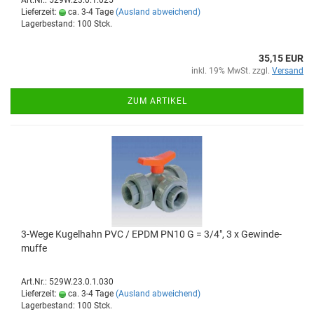
Art.Nr.: 529W.23.0.1.025
Lieferzeit:
ca. 3-4 Tage
(Ausland abweichend)
Lagerbestand: 100 Stck.
35,15 EUR
inkl. 19% MwSt. zzgl.
Versand
ZUM ARTIKEL
3-​Wege Ku­gel­hahn PVC / EPDM PN10 G = 3/4", 3 x Ge­win­de­
muf­fe
Art.Nr.: 529W.23.0.1.030
Lieferzeit:
ca. 3-4 Tage
(Ausland abweichend)
Lagerbestand: 100 Stck.