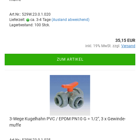
Art.Nr.: 529W.23.0.1.020
Lieferzeit:
ca. 3-4 Tage
(Ausland abweichend)
Lagerbestand: 100 Stck.
35,15 EUR
inkl. 19% MwSt. zzgl.
Versand
ZUM ARTIKEL
3-​Wege Ku­gel­hahn PVC / EPDM PN10 G = 1/2", 3 x Ge­win­de­
muf­fe