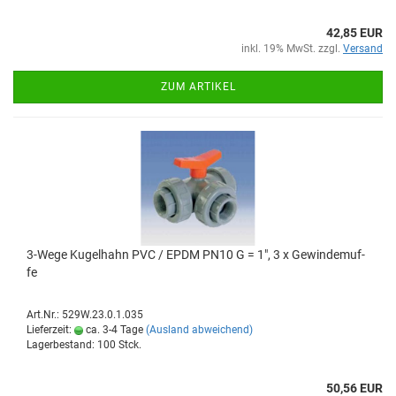
42,85 EUR
inkl. 19% MwSt. zzgl.
Versand
ZUM ARTIKEL
3-​Wege Ku­gel­hahn PVC / EPDM PN10 G = 1", 3 x Ge­win­de­muf­
fe
Art.Nr.: 529W.23.0.1.035
Lieferzeit:
ca. 3-4 Tage
(Ausland abweichend)
Lagerbestand: 100 Stck.
50,56 EUR