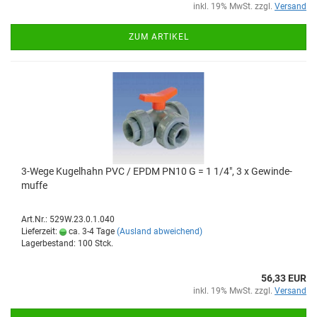
inkl. 19% MwSt. zzgl.
Versand
ZUM ARTIKEL
3-​Wege Ku­gel­hahn PVC / EPDM PN10 G = 1 1/4", 3 x Ge­win­de­
muf­fe
Art.Nr.: 529W.23.0.1.040
Lieferzeit:
ca. 3-4 Tage
(Ausland abweichend)
Lagerbestand: 100 Stck.
56,33 EUR
inkl. 19% MwSt. zzgl.
Versand