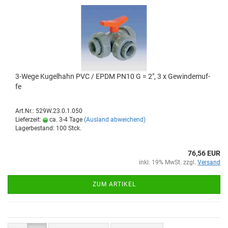
3-​Wege Ku­gel­hahn PVC / EPDM PN10 G = 2", 3 x Ge­win­de­muf­
fe
Art.Nr.: 529W.23.0.1.050
Lieferzeit:
ca. 3-4 Tage
(Ausland abweichend)
Lagerbestand: 100 Stck.
76,56 EUR
inkl. 19% MwSt. zzgl.
Versand
ZUM ARTIKEL