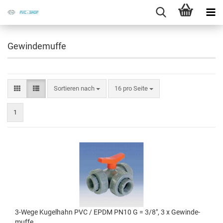
Gewindemuffe
Sortieren nach
16 pro Seite
1
3-​Wege Ku­gel­hahn PVC / EPDM PN10 G = 3/8", 3 x Ge­win­de­
muf­fe