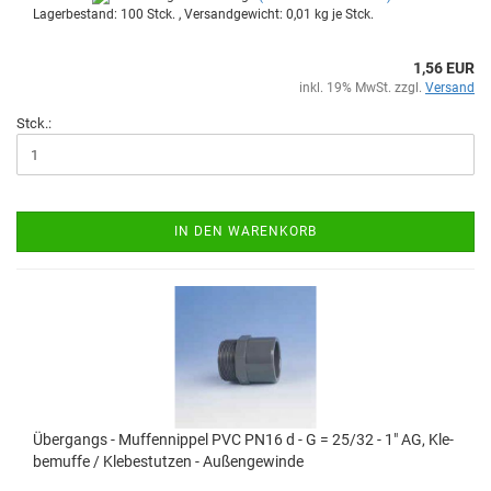
Lagerbestand: 100 Stck. , Versandgewicht:
0,01
kg je Stck.
1,56 EUR
inkl. 19% MwSt. zzgl.
Versand
Stck.:
IN DEN WARENKORB
Über­gangs - Muf­fen­nip­pel PVC PN16 d - G = 25/32 - 1" AG, Kle­
be­muf­fe / Kle­be­stut­zen - Au­ßen­ge­win­de