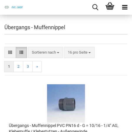
Übergangs - Muffennippel
Sortieren nach
16 pro Seite
1
2
3
»
Über­gangs - Muf­fen­nip­pel PVC PN16 d - G = 10/16 - 1/4" AG,
Kle­be­muf­fe / Kle­be­stut­zen - Au­ßen­ge­win­de