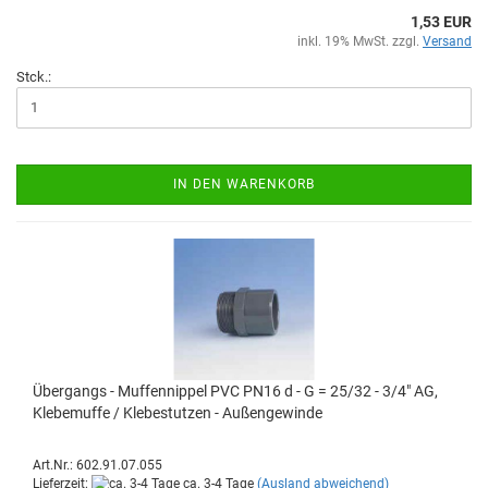
1,53 EUR
inkl. 19% MwSt. zzgl.
Versand
Stck.:
IN DEN WARENKORB
Über­gangs - Muf­fen­nip­pel PVC PN16 d - G = 25/32 - 3/4" AG,
Kle­be­muf­fe / Kle­be­stut­zen - Au­ßen­ge­win­de
Art.Nr.: 602.91.07.055
Lieferzeit:
ca. 3-4 Tage
(Ausland abweichend)