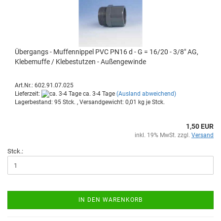
Über­gangs - Muf­fen­nip­pel PVC PN16 d - G = 16/20 - 3/8" AG,
Kle­be­muf­fe / Kle­be­stut­zen - Au­ßen­ge­win­de
Art.Nr.: 602.91.07.025
Lieferzeit:
ca. 3-4 Tage
(Ausland abweichend)
Lagerbestand: 95 Stck. , Versandgewicht:
0,01
kg je Stck.
1,50 EUR
inkl. 19% MwSt. zzgl.
Versand
Stck.:
IN DEN WARENKORB