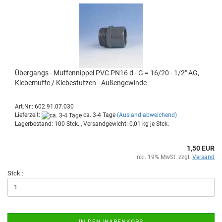
Über­gangs - Muf­fen­nip­pel PVC PN16 d - G = 16/20 - 1/2" AG,
Kle­be­muf­fe / Kle­be­stut­zen - Au­ßen­ge­win­de
Art.Nr.: 602.91.07.030
Lieferzeit:
ca. 3-4 Tage
(Ausland abweichend)
Lagerbestand: 100 Stck. , Versandgewicht:
0,01
kg je Stck.
1,50 EUR
inkl. 19% MwSt. zzgl.
Versand
Stck.:
IN DEN WARENKORB