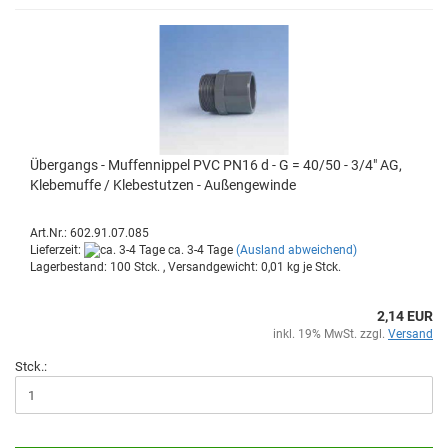
Über­gangs - Muf­fen­nip­pel PVC PN16 d - G = 40/50 - 3/4" AG,
Kle­be­muf­fe / Kle­be­stut­zen - Au­ßen­ge­win­de
Art.Nr.: 602.91.07.085
Lieferzeit:
ca. 3-4 Tage
(Ausland abweichend)
Lagerbestand: 100 Stck. , Versandgewicht:
0,01
kg je Stck.
2,14 EUR
inkl. 19% MwSt. zzgl.
Versand
Stck.: