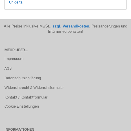
Unidelta
Alle Preise inklusive MwSt.,
zzgl. Versandkosten
. Preisänderungen und
Irrtümer vorbehalten!
MEHR ÜBER...
Impressum
AGB
Datenschutzerklärung
Widerrufsrecht & Widerrufsformular
Kontakt / Kontaktformular
Cookie Einstellungen
INFORMATIONEN