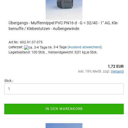
Über­gangs - Muf­fen­nip­pel PVC PN16 d - G = 32/40 - 1" AG, Kle­
be­muf­fe / Kle­be­stut­zen - Au­ßen­ge­win­de
Art.Nr.: 602.91.07.075
Lieferzeit:
ca. 3-4 Tage
(Ausland abweichend)
Lagerbestand: 100 Stck. , Versandgewicht:
0,01
kg je Stck.
1,72 EUR
inkl. 19% MwSt. zzgl.
Versand
Stck.:
IN DEN WARENKORB