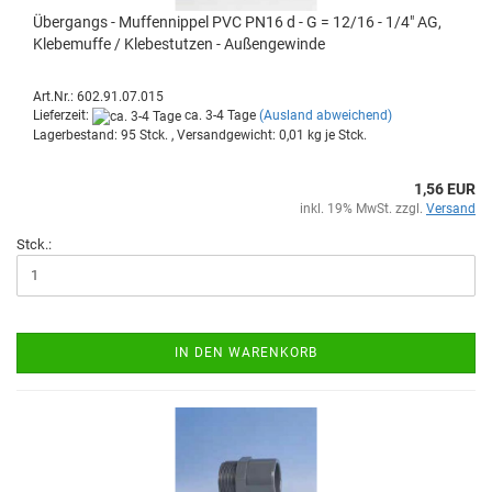
Über­gangs - Muf­fen­nip­pel PVC PN16 d - G = 12/16 - 1/4" AG,
Kle­be­muf­fe / Kle­be­stut­zen - Au­ßen­ge­win­de
Art.Nr.: 602.91.07.015
Lieferzeit:
ca. 3-4 Tage
(Ausland abweichend)
Lagerbestand: 95 Stck. , Versandgewicht:
0,01
kg je Stck.
1,56 EUR
inkl. 19% MwSt. zzgl.
Versand
Stck.:
IN DEN WARENKORB