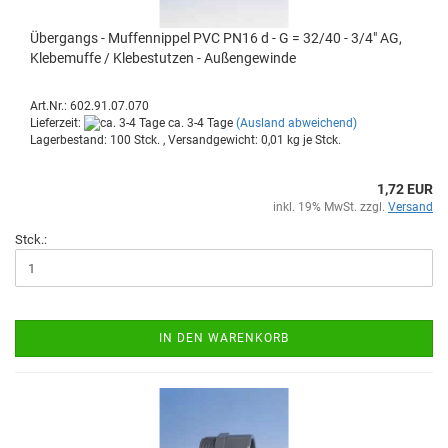
Über­gangs - Muf­fen­nip­pel PVC PN16 d - G = 32/40 - 3/4" AG,
Kle­be­muf­fe / Kle­be­stut­zen - Au­ßen­ge­win­de
Art.Nr.: 602.91.07.070
Lieferzeit:
ca. 3-4 Tage
(Ausland abweichend)
Lagerbestand: 100 Stck. , Versandgewicht:
0,01
kg je Stck.
1,72 EUR
inkl. 19% MwSt. zzgl.
Versand
Stck.:
IN DEN WARENKORB