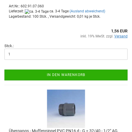
Art.Nr.: 602.91.07.060
Lieferzeit:
ca. 3-4 Tage
(Ausland abweichend)
Lagerbestand: 100 Stck. , Versandgewicht:
0,01
kg je Stck.
1,56 EUR
inkl. 19% MwSt. zzgl.
Versand
Stck.:
IN DEN WARENKORB
Über­gangs - Muf­fen­nip­pel PVC PN16 d - G = 32/40 - 1/2" AG,