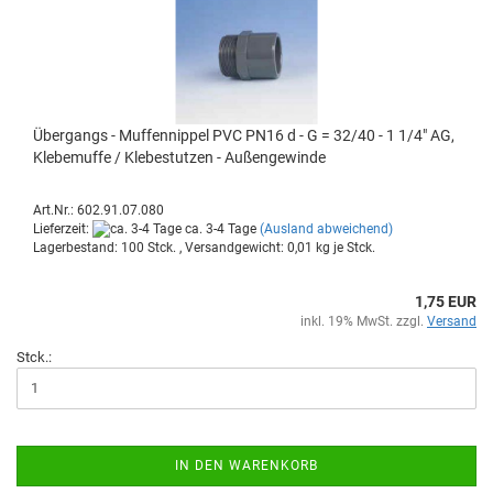
Über­gangs - Muf­fen­nip­pel PVC PN16 d - G = 32/40 - 1 1/4" AG,
Kle­be­muf­fe / Kle­be­stut­zen - Au­ßen­ge­win­de
Art.Nr.: 602.91.07.080
Lieferzeit:
ca. 3-4 Tage
(Ausland abweichend)
Lagerbestand: 100 Stck. , Versandgewicht:
0,01
kg je Stck.
1,75 EUR
inkl. 19% MwSt. zzgl.
Versand
Stck.:
IN DEN WARENKORB