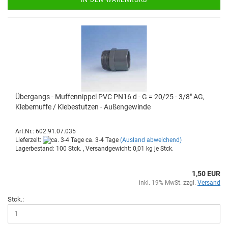
Über­gangs - Muf­fen­nip­pel PVC PN16 d - G = 20/25 - 3/8" AG,
Kle­be­muf­fe / Kle­be­stut­zen - Au­ßen­ge­win­de
Art.Nr.: 602.91.07.035
Lieferzeit:
ca. 3-4 Tage
(Ausland abweichend)
Lagerbestand: 100 Stck. , Versandgewicht:
0,01
kg je Stck.
1,50 EUR
inkl. 19% MwSt. zzgl.
Versand
Stck.: