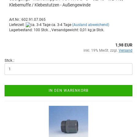
Kle­be­muf­fe / Kle­be­stut­zen - Au­ßen­ge­win­de
Art.Nr.: 602.91.07.065
Lieferzeit:
ca. 3-4 Tage
(Ausland abweichend)
Lagerbestand: 100 Stck. , Versandgewicht:
0,01
kg je Stck.
1,98 EUR
inkl. 19% MwSt. zzgl.
Versand
Stck.:
IN DEN WARENKORB