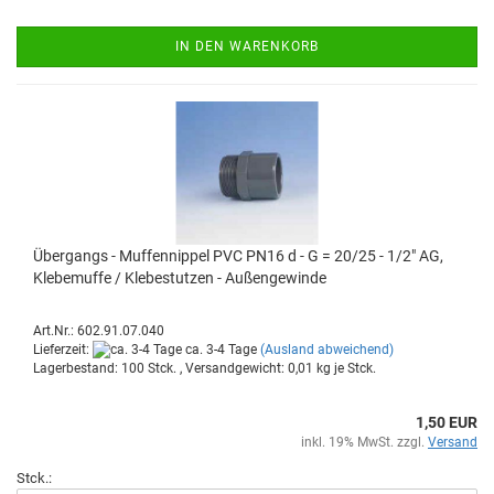
IN DEN WARENKORB
Über­gangs - Muf­fen­nip­pel PVC PN16 d - G = 20/25 - 1/2" AG,
Kle­be­muf­fe / Kle­be­stut­zen - Au­ßen­ge­win­de
Art.Nr.: 602.91.07.040
Lieferzeit:
ca. 3-4 Tage
(Ausland abweichend)
Lagerbestand: 100 Stck. , Versandgewicht:
0,01
kg je Stck.
1,50 EUR
inkl. 19% MwSt. zzgl.
Versand
Stck.: