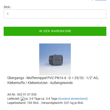
Stck.:
IN DEN WARENKORB
Über­gangs - Muf­fen­nip­pel PVC PN16 d - G = 25/32 - 1/2" AG,
Kle­be­muf­fe / Kle­be­stut­zen - Au­ßen­ge­win­de
Art.Nr.: 602.91.07.050
Lieferzeit:
ca. 3-4 Tage
(Ausland abweichend)
Lagerbestand: 100 Stck. , Versandgewicht:
0,01
kg je Stck.