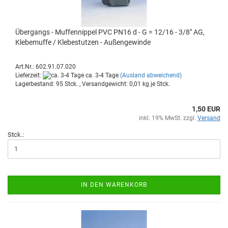
Über­gangs - Muf­fen­nip­pel PVC PN16 d - G = 12/16 - 3/8" AG,
Kle­be­muf­fe / Kle­be­stut­zen - Au­ßen­ge­win­de
Art.Nr.: 602.91.07.020
Lieferzeit:
ca. 3-4 Tage
(Ausland abweichend)
Lagerbestand: 95 Stck. , Versandgewicht:
0,01
kg je Stck.
1,50 EUR
inkl. 19% MwSt. zzgl.
Versand
Stck.:
IN DEN WARENKORB