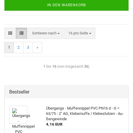
IN DEN WARENKORB
Sortieren nach
16 pro Seite
1
2
3
»
1
bis
16
(von insgesamt
36
)
Bestseller
Über­gangs - Muf­fen­nip­pel PVC PN16 d - G =
63/75 - 2" AG, Kle­be­muf­fe / Kle­be­stut­zen - Au­
ßen­ge­win­de
4,16 EUR