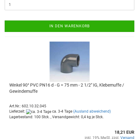
IN DEN WARENKORB
Win­kel 90° PVC PN16 d - G = 75 mm - 2 1/2" IG, Kle­be­muf­fe /
Ge­win­de­muf­fe
Art.Nr.: 602.10.32.045
Lieferzeit:
ca. 3-4 Tage
(Ausland abweichend)
Lagerbestand: 100 Stck. , Versandgewicht:
0,4
kg je Stck.
18,21 EUR
inkl. 19% MwSt. zzgl.
Versand