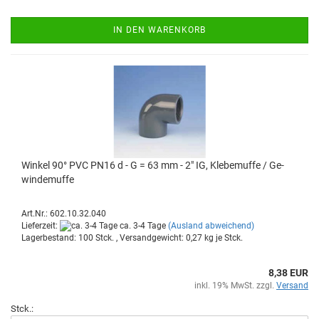
IN DEN WARENKORB
Win­kel 90° PVC PN16 d - G = 63 mm - 2" IG, Kle­be­muf­fe / Ge­
win­de­muf­fe
Art.Nr.: 602.10.32.040
Lieferzeit:
ca. 3-4 Tage
(Ausland abweichend)
Lagerbestand: 100 Stck. , Versandgewicht:
0,27
kg je Stck.
8,38 EUR
inkl. 19% MwSt. zzgl.
Versand
Stck.: