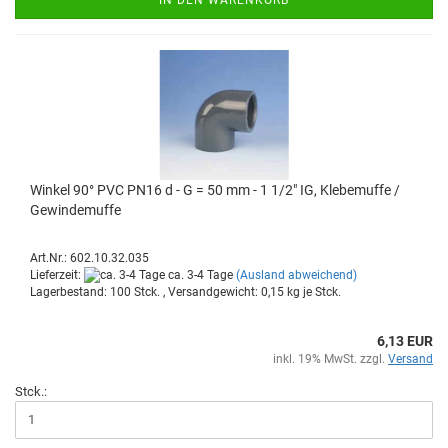
Win­kel 90° PVC PN16 d - G = 50 mm - 1 1/2" IG, Kle­be­muf­fe /
Ge­win­de­muf­fe
Art.Nr.: 602.10.32.035
Lieferzeit:
ca. 3-4 Tage
(Ausland abweichend)
Lagerbestand: 100 Stck. , Versandgewicht:
0,15
kg je Stck.
6,13 EUR
inkl. 19% MwSt. zzgl.
Versand
Stck.: