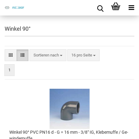
Winkel 90°
Sortieren nach
16 pro Seite
1
Win­kel 90° PVC PN16 d - G = 16 mm - 3/8" IG, Kle­be­muf­fe / Ge­
win­de­muf­fe