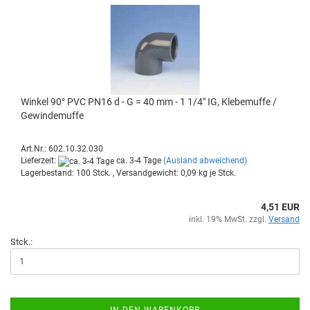
Win­kel 90° PVC PN16 d - G = 40 mm - 1 1/4" IG, Kle­be­muf­fe /
Ge­win­de­muf­fe
Art.Nr.: 602.10.32.030
Lieferzeit:
ca. 3-4 Tage
(Ausland abweichend)
Lagerbestand: 100 Stck. , Versandgewicht:
0,09
kg je Stck.
4,51 EUR
inkl. 19% MwSt. zzgl.
Versand
Stck.:
IN DEN WARENKORB