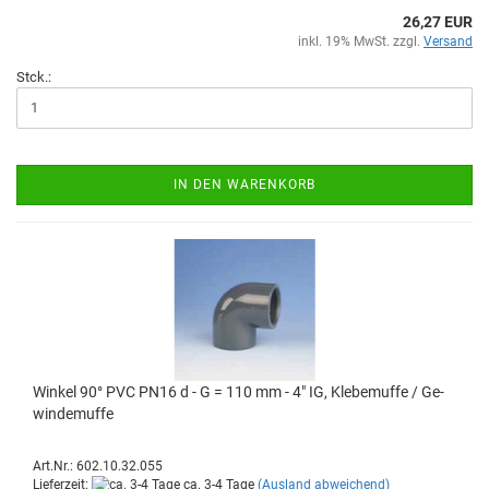
26,27 EUR
inkl. 19% MwSt. zzgl.
Versand
Stck.:
IN DEN WARENKORB
Win­kel 90° PVC PN16 d - G = 110 mm - 4" IG, Kle­be­muf­fe / Ge­
win­de­muf­fe
Art.Nr.: 602.10.32.055
Lieferzeit:
ca. 3-4 Tage
(Ausland abweichend)