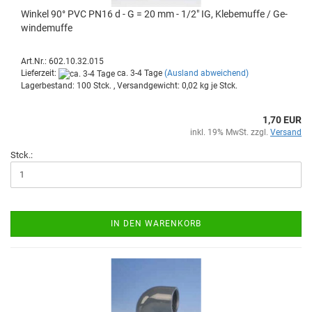
Win­kel 90° PVC PN16 d - G = 20 mm - 1/2" IG, Kle­be­muf­fe / Ge­
win­de­muf­fe
Art.Nr.: 602.10.32.015
Lieferzeit:
ca. 3-4 Tage
(Ausland abweichend)
Lagerbestand: 100 Stck. , Versandgewicht:
0,02
kg je Stck.
1,70 EUR
inkl. 19% MwSt. zzgl.
Versand
Stck.:
IN DEN WARENKORB