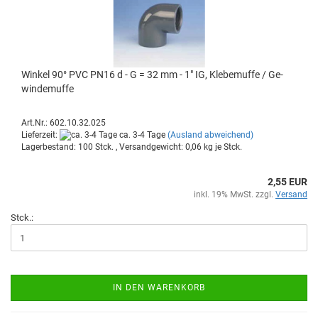
Win­kel 90° PVC PN16 d - G = 32 mm - 1" IG, Kle­be­muf­fe / Ge­
win­de­muf­fe
Art.Nr.: 602.10.32.025
Lieferzeit:
ca. 3-4 Tage
(Ausland abweichend)
Lagerbestand: 100 Stck. , Versandgewicht:
0,06
kg je Stck.
2,55 EUR
inkl. 19% MwSt. zzgl.
Versand
Stck.:
IN DEN WARENKORB