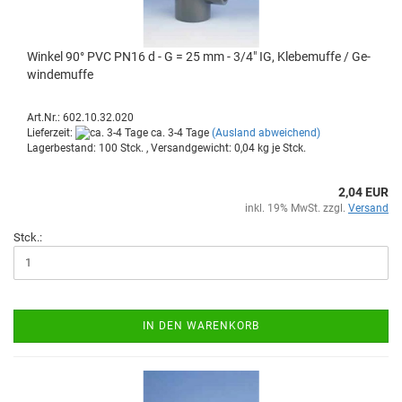
Win­kel 90° PVC PN16 d - G = 25 mm - 3/4" IG, Kle­be­muf­fe / Ge­
win­de­muf­fe
Art.Nr.: 602.10.32.020
Lieferzeit:
ca. 3-4 Tage
(Ausland abweichend)
Lagerbestand: 100 Stck. , Versandgewicht:
0,04
kg je Stck.
2,04 EUR
inkl. 19% MwSt. zzgl.
Versand
Stck.:
IN DEN WARENKORB