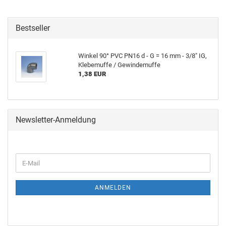
Bestseller
Win­kel 90° PVC PN16 d - G = 16 mm - 3/8" IG,
Kle­be­muf­fe / Ge­win­de­muf­fe
1,38 EUR
Newsletter-Anmeldung
ANMELDEN