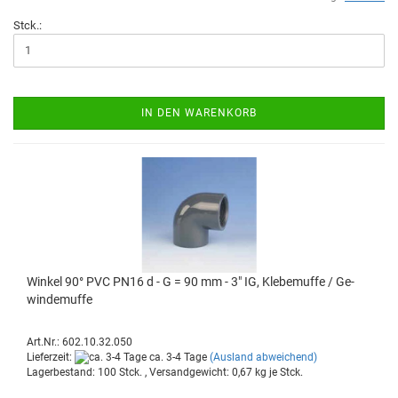
Stck.:
IN DEN WARENKORB
Win­kel 90° PVC PN16 d - G = 90 mm - 3" IG, Kle­be­muf­fe / Ge­
win­de­muf­fe
Art.Nr.: 602.10.32.050
Lieferzeit:
ca. 3-4 Tage
(Ausland abweichend)
Lagerbestand: 100 Stck. , Versandgewicht:
0,67
kg je Stck.