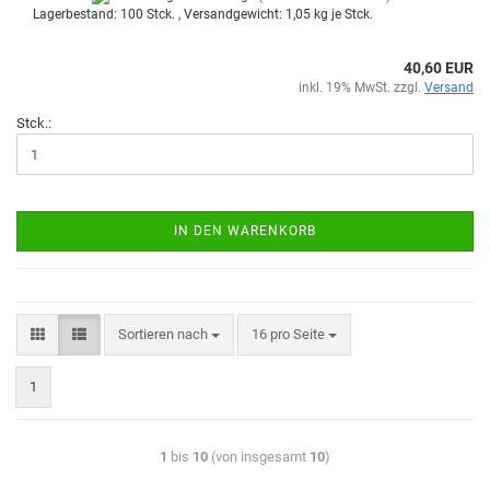
Lagerbestand: 100 Stck. , Versandgewicht:
1,05
kg je Stck.
40,60 EUR
inkl. 19% MwSt. zzgl.
Versand
Stck.:
IN DEN WARENKORB
Sortieren nach
16 pro Seite
1
1
bis
10
(von insgesamt
10
)