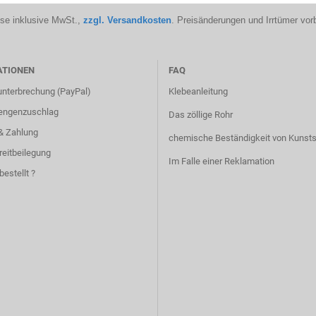
ise inklusive MwSt.,
zzgl. Versandkosten
. Preisänderungen und Irrtümer vor
ATIONEN
FAQ
unterbrechung (PayPal)
Klebeanleitung
engenzuschlag
Das zöllige Rohr
& Zahlung
chemische Beständigkeit von Kunsts
reitbeilegung
Im Falle einer Reklamation
bestellt ?