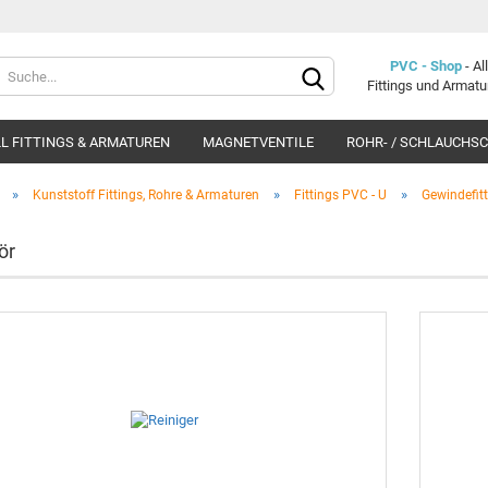
Lieferland
PVC - Shop
- A
Fittings und Armat
L FITTINGS & ARMATUREN
MAGNETVENTILE
ROHR- / SCHLAUCHS
»
»
»
Kunststoff Fittings, Rohre & Armaturen
Fittings PVC - U
Gewindefit
ör
Konto e
Passwo