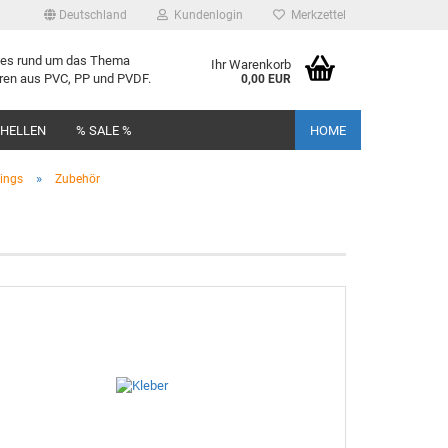
Deutschland
Kundenlogin
Merkzettel
lles rund um das Thema
Ihr Warenkorb
uren aus PVC, PP und PVDF.
0,00 EUR
CHELLEN
% SALE %
HOME
»
tings
Zubehör
rstellen
rt vergessen?