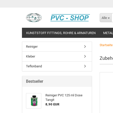
Alle
KUNSTSTOFF FITTINGS, ROHRE & ARMATUREN
METAL
Startseite
Reiniger
Kleber
Zubeh
Teflonband
Bestseller
Rei­ni­ger PVC 125 ml Dose
Tan­git
8,90 EUR