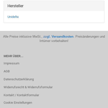
Hersteller
Unidelta
Alle Preise inklusive MwSt.,
zzgl. Versandkosten
. Preisänderungen und
Irrtümer vorbehalten!
MEHR ÜBER...
Impressum
AGB
Datenschutzerklärung
Widerrufsrecht & Widerrufsformular
Kontakt / Kontaktformular
Cookie Einstellungen