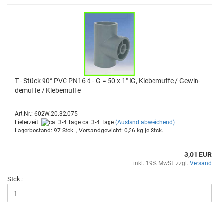
T - Stück 90° PVC PN16 d - G = 50 x 1" IG, Kle­be­muf­fe / Ge­win­
de­muf­fe / Kle­be­muf­fe
Art.Nr.: 602W.20.32.075
Lieferzeit:
ca. 3-4 Tage
(Ausland abweichend)
Lagerbestand: 97 Stck. , Versandgewicht:
0,26
kg je Stck.
3,01 EUR
inkl. 19% MwSt. zzgl.
Versand
Stck.: