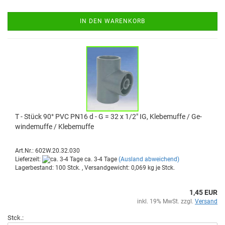
IN DEN WARENKORB
T - Stück 90° PVC PN16 d - G = 32 x 1/2" IG, Kle­be­muf­fe / Ge­
win­de­muf­fe / Kle­be­muf­fe
Art.Nr.: 602W.20.32.030
Lieferzeit:
ca. 3-4 Tage
(Ausland abweichend)
Lagerbestand: 100 Stck. , Versandgewicht:
0,069
kg je Stck.
1,45 EUR
inkl. 19% MwSt. zzgl.
Versand
Stck.: