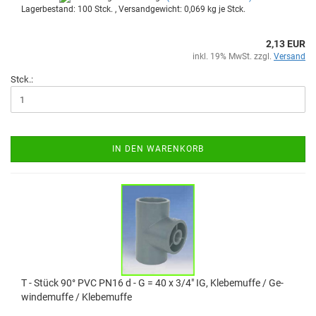
Lagerbestand: 100 Stck. , Versandgewicht:
0,069
kg je Stck.
2,13 EUR
inkl. 19% MwSt. zzgl.
Versand
Stck.:
IN DEN WARENKORB
T - Stück 90° PVC PN16 d - G = 40 x 3/4" IG, Kle­be­muf­fe / Ge­
win­de­muf­fe / Kle­be­muf­fe