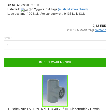
Art.Nr.: 602W.20.32.050
Lieferzeit:
ca. 3-4 Tage
(Ausland abweichend)
Lagerbestand: 100 Stck. , Versandgewicht:
0,135
kg je Stck.
2,13 EUR
inkl. 19% MwSt. zzgl.
Versand
Stck.:
IN DEN WARENKORB
T - Stück 90° PVC PN16 d - G = 40 x 1" IG, Kle­be­muf­fe / Ge­win­