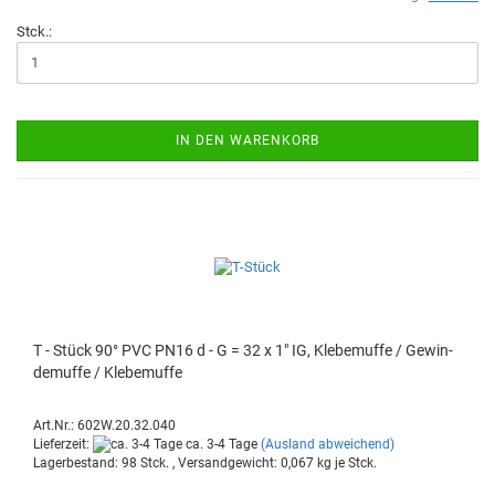
Stck.:
IN DEN WARENKORB
T - Stück 90° PVC PN16 d - G = 32 x 1" IG, Kle­be­muf­fe / Ge­win­
de­muf­fe / Kle­be­muf­fe
Art.Nr.: 602W.20.32.040
Lieferzeit:
ca. 3-4 Tage
(Ausland abweichend)
Lagerbestand: 98 Stck. , Versandgewicht:
0,067
kg je Stck.