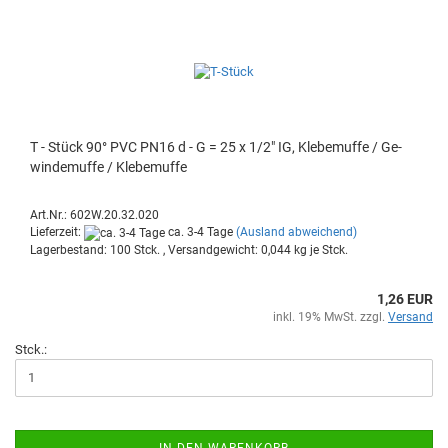
T - Stück 90° PVC PN16 d - G = 25 x 1/2" IG, Kle­be­muf­fe / Ge­
win­de­muf­fe / Kle­be­muf­fe
Art.Nr.: 602W.20.32.020
Lieferzeit:
ca. 3-4 Tage
(Ausland abweichend)
Lagerbestand: 100 Stck. , Versandgewicht:
0,044
kg je Stck.
1,26 EUR
inkl. 19% MwSt. zzgl.
Versand
Stck.:
IN DEN WARENKORB