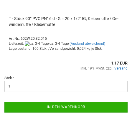
T - Stück 90° PVC PN16 d - G = 20 x 1/2" IG, Kle­be­muf­fe / Ge­
win­de­muf­fe / Kle­be­muf­fe
Art.Nr.: 602W.20.32.015
Lieferzeit:
ca. 3-4 Tage
(Ausland abweichend)
Lagerbestand: 100 Stck. , Versandgewicht:
0,024
kg je Stck.
1,17 EUR
inkl. 19% MwSt. zzgl.
Versand
Stck.:
IN DEN WARENKORB