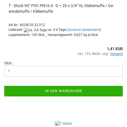
T - Stück 90° PVC PN16 d - G = 20 x 3/8" IG, Kle­be­muf­fe / Ge­
win­de­muf­fe / Kle­be­muf­fe
Art.Nr.: 602W.20.32.012
Lieferzeit:
ca. 3-4 Tage
(Ausland abweichend)
Lagerbestand: 100 Stck. , Versandgewicht:
0,027
kg je Stck.
1,41 EUR
inkl. 19% MwSt. zzgl.
Versand
Stck.:
IN DEN WARENKORB