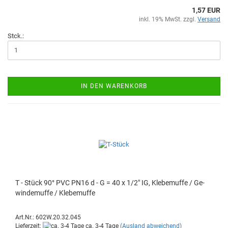
1,57 EUR
inkl. 19% MwSt. zzgl.
Versand
Stck.:
IN DEN WARENKORB
T - Stück 90° PVC PN16 d - G = 40 x 1/2" IG, Kle­be­muf­fe / Ge­
win­de­muf­fe / Kle­be­muf­fe
Art.Nr.: 602W.20.32.045
Lieferzeit:
ca. 3-4 Tage
(Ausland abweichend)