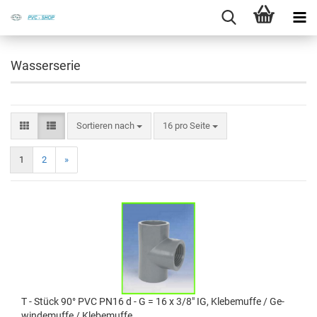
Wasserserie
Sortieren nach
16 pro Seite
1
2
»
T - Stück 90° PVC PN16 d - G = 16 x 3/8" IG, Kle­be­muf­fe / Ge­
win­de­muf­fe / Kle­be­muf­fe