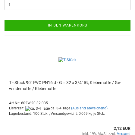
IN DEN WARENKORB
T - Stück 90° PVC PN16 d - G = 32 x 3/4" IG, Kle­be­muf­fe / Ge­
win­de­muf­fe / Kle­be­muf­fe
Art.Nr.: 602W.20.32.035
Lieferzeit:
ca. 3-4 Tage
(Ausland abweichend)
Lagerbestand: 100 Stck. , Versandgewicht:
0,069
kg je Stck.
2,12 EUR
inkl. 19% MwSt. zzgl.
Versand