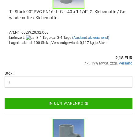
T - Stück 90° PVC PN16 d - G = 40 x 1 1/4" IG, Kle­be­muf­fe / Ge­
win­de­muf­fe / Kle­be­muf­fe
Art.Nr.: 602W.20.32.060
Lieferzeit:
ca. 3-4 Tage
(Ausland abweichend)
Lagerbestand: 100 Stck. , Versandgewicht:
0,117
kg je Stck.
2,18 EUR
inkl. 19% MwSt. zzgl.
Versand
Stck.:
IN DEN WARENKORB