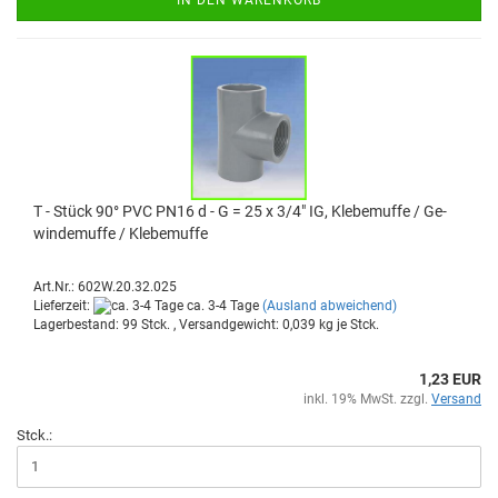
T - Stück 90° PVC PN16 d - G = 25 x 3/4" IG, Kle­be­muf­fe / Ge­
win­de­muf­fe / Kle­be­muf­fe
Art.Nr.: 602W.20.32.025
Lieferzeit:
ca. 3-4 Tage
(Ausland abweichend)
Lagerbestand: 99 Stck. , Versandgewicht:
0,039
kg je Stck.
1,23 EUR
inkl. 19% MwSt. zzgl.
Versand
Stck.: