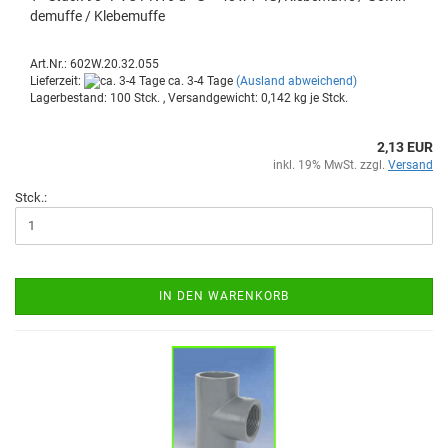
de­muf­fe / Kle­be­muf­fe
Art.Nr.: 602W.20.32.055
Lieferzeit:
ca. 3-4 Tage
(Ausland abweichend)
Lagerbestand: 100 Stck. , Versandgewicht:
0,142
kg je Stck.
2,13 EUR
inkl. 19% MwSt. zzgl.
Versand
Stck.:
IN DEN WARENKORB