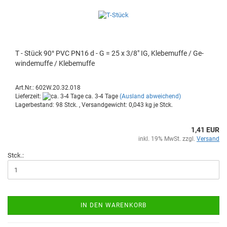
T - Stück 90° PVC PN16 d - G = 25 x 3/8" IG, Kle­be­muf­fe / Ge­
win­de­muf­fe / Kle­be­muf­fe
Art.Nr.: 602W.20.32.018
Lieferzeit:
ca. 3-4 Tage
(Ausland abweichend)
Lagerbestand: 98 Stck. , Versandgewicht:
0,043
kg je Stck.
1,41 EUR
inkl. 19% MwSt. zzgl.
Versand
Stck.:
IN DEN WARENKORB