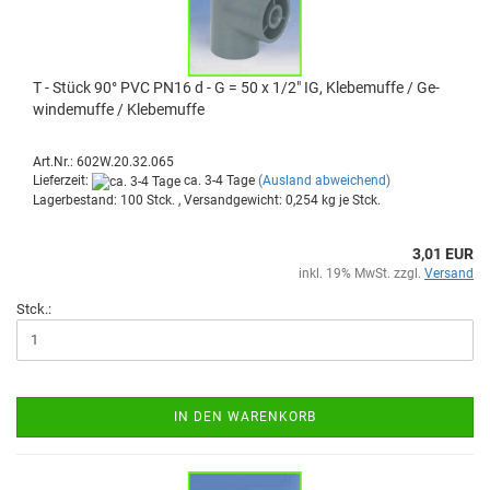
T - Stück 90° PVC PN16 d - G = 50 x 1/2" IG, Kle­be­muf­fe / Ge­
win­de­muf­fe / Kle­be­muf­fe
Art.Nr.: 602W.20.32.065
Lieferzeit:
ca. 3-4 Tage
(Ausland abweichend)
Lagerbestand: 100 Stck. , Versandgewicht:
0,254
kg je Stck.
3,01 EUR
inkl. 19% MwSt. zzgl.
Versand
Stck.:
IN DEN WARENKORB