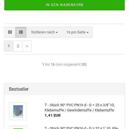
IN DEN WARENKORB
Sortieren nach
16 pro Seite
1
2
»
1
bis
16
(von insgesamt
20
)
Bestseller
T - Stück 90° PVC PN16 d - G = 25 x 3/8" IG,
Kle­be­muf­fe / Ge­win­de­muf­fe / Kle­be­muf­fe
1,41 EUR
T - Stück 90° PVC PN16 d - G = 32 x 1" IG, Kle­