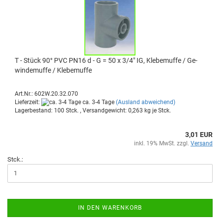
T - Stück 90° PVC PN16 d - G = 50 x 3/4" IG, Kle­be­muf­fe / Ge­
win­de­muf­fe / Kle­be­muf­fe
Art.Nr.: 602W.20.32.070
Lieferzeit:
ca. 3-4 Tage
(Ausland abweichend)
Lagerbestand: 100 Stck. , Versandgewicht:
0,263
kg je Stck.
3,01 EUR
inkl. 19% MwSt. zzgl.
Versand
Stck.:
IN DEN WARENKORB