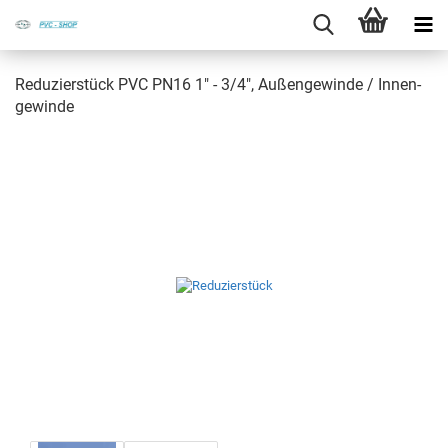
Re­du­zier­stück PVC PN16 1" - 3/4", Au­ßen­ge­win­de / In­nen­
ge­win­de