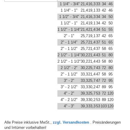
1 1/4" - 3/4"
21,4
16,3
33
34
46
1 1/4" - 1"
21,4
19,1
33
42
46
1 1/2" - 3/4"
21,4
16,3
34
34
50
1 1/2" - 1"
21,4
19,1
34
42
50
1 1/2" - 1 1/4"
21,4
21,4
34
51
55
2" - 1"
25,7
19,1
37
42
65
2" - 1 1/4"
25,7
21,4
37
51
65
2" - 1 1/2"
25,7
21,4
37
58
65
2 1/2" - 1 1/4"
30,2
21,4
43
51
80
2 1/2" - 1 1/2"
30,2
21,4
43
58
80
2 1/2" - 2"
30,2
25,7
43
72
80
2" - 1 1/2"
33,3
21,4
47
58
95
3" - 2"
33,3
25,7
47
72
95
3" - 2 1/2"
33,3
30,2
47
89
95
4" - 2"
39,3
25,7
53
72
120
4" - 2 1/2"
39,3
30,2
53
89
120
4" - 3"
39,3
33,3
53
103
120
Alle Preise inklusive MwSt.,
zzgl. Versandkosten
. Preisänderungen
und Irrtümer vorbehalten!