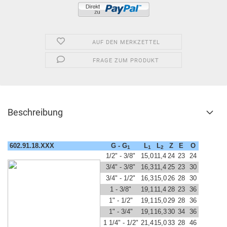
AUF DEN MERKZETTEL
FRAGE ZUM PRODUKT
Beschreibung
602.91.18.XXX
G - G
L
L
Z
E
O
1
1
2
1/2" - 3/8"
15,0
11,4
24
23
24
3/4" - 3/8"
16,3
11,4
25
23
30
3/4" - 1/2"
16,3
15,0
26
28
30
1 - 3/8"
19,1
11,4
28
23
36
1" - 1/2"
19,1
15,0
29
28
36
1" - 3/4"
19,1
16,3
30
34
36
1 1/4" - 1/2"
21,4
15,0
33
28
46