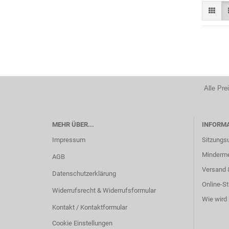
Alle Pre
MEHR ÜBER...
INFORM
Impressum
Sitzungs
Minderm
AGB
Versand 
Datenschutzerklärung
Online-St
Widerrufsrecht & Widerrufsformular
Wie wird 
Kontakt / Kontaktformular
Cookie Einstellungen