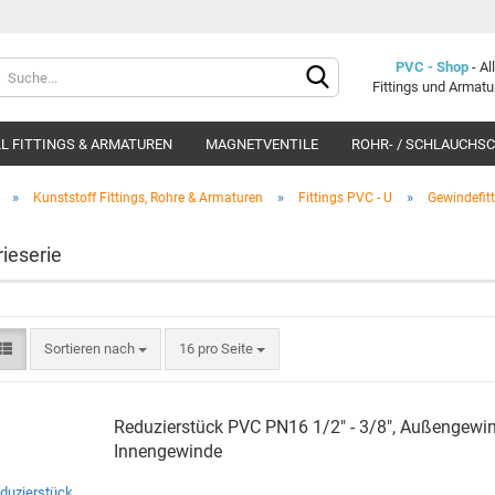
Lieferland
PVC - Shop
- A
Fittings und Armat
L FITTINGS & ARMATUREN
MAGNETVENTILE
ROHR- / SCHLAUCHS
»
»
»
Kunststoff Fittings, Rohre & Armaturen
Fittings PVC - U
Gewindefit
rieserie
Konto e
Sortieren nach
16 pro Seite
Passwo
Re­du­zier­stück PVC PN16 1/2" - 3/8", Au­ßen­ge­win
In­nen­ge­win­de