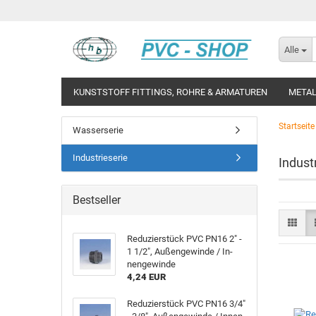
Alle
KUNSTSTOFF FITTINGS, ROHRE & ARMATUREN
METAL
Startseite
Wasserserie
Industrieserie
Indust
Bestseller
Re­du­zier­stück PVC PN16 2" -
1 1/2", Au­ßen­ge­win­de / In­
nen­ge­win­de
4,24 EUR
Re­du­zier­stück PVC PN16 3/4"