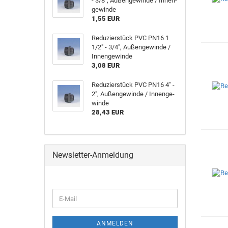
- 3/8", Au­ßen­ge­win­de / In­nen­
ge­win­de
1,55 EUR
Re­du­zier­stück PVC PN16 1
1/2" - 3/4", Au­ßen­ge­win­de /
In­nen­ge­win­de
3,08 EUR
Re­du­zier­stück PVC PN16 4" -
2", Au­ßen­ge­win­de / In­nen­ge­
win­de
28,43 EUR
Newsletter-Anmeldung
ANMELDEN