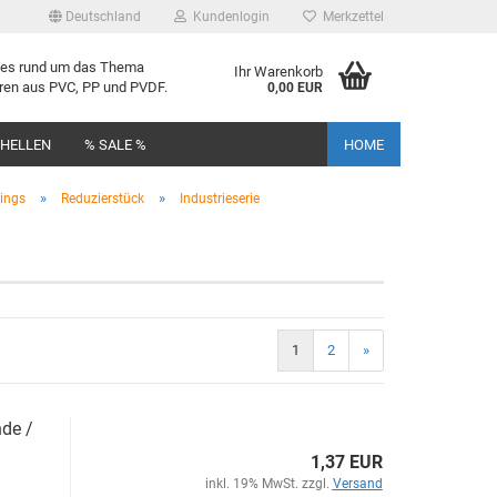
Deutschland
Kundenlogin
Merkzettel
lles rund um das Thema
Ihr Warenkorb
uren aus PVC, PP und PVDF.
0,00 EUR
CHELLEN
% SALE %
HOME
»
»
tings
Reduzierstück
Industrieserie
rstellen
1
2
»
rt vergessen?
­de /
1,37 EUR
inkl. 19% MwSt. zzgl.
Versand