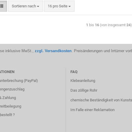
Sortieren nach
16 pro Seite
1
bis
16
(von insgesamt
24
ise inklusive MwSt.,
zzgl. Versandkosten
. Preisänderungen und Irrtümer vor
ATIONEN
FAQ
unterbrechung (PayPal)
Klebeanleitung
engenzuschlag
Das zöllige Rohr
& Zahlung
chemische Beständigkeit von Kunsts
reitbeilegung
Im Falle einer Reklamation
bestellt ?