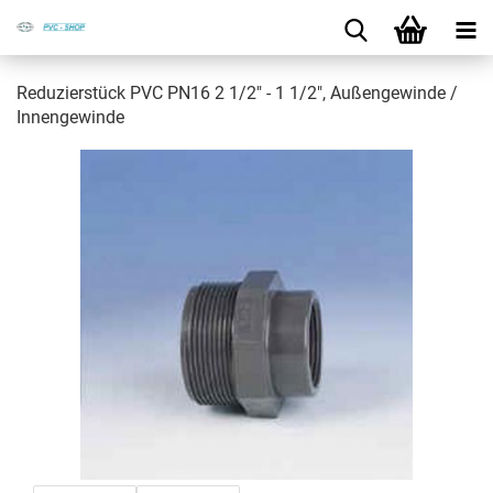
Re­du­zier­stück PVC PN16 2 1/2" - 1 1/2", Au­ßen­ge­win­de /
In­nen­ge­win­de