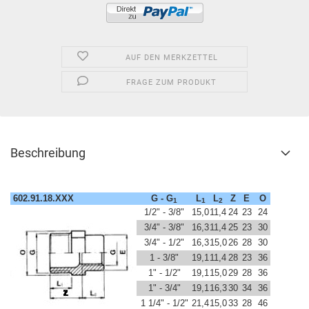
AUF DEN MERKZETTEL
FRAGE ZUM PRODUKT
Beschreibung
602.91.18.XXX
G - G
L
L
Z
E
O
1
1
2
1/2" - 3/8"
15,0
11,4
24
23
24
3/4" - 3/8"
16,3
11,4
25
23
30
3/4" - 1/2"
16,3
15,0
26
28
30
1 - 3/8"
19,1
11,4
28
23
36
1" - 1/2"
19,1
15,0
29
28
36
1" - 3/4"
19,1
16,3
30
34
36
1 1/4" - 1/2"
21,4
15,0
33
28
46