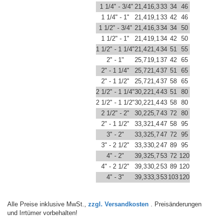
1 1/4" - 3/4"
21,4
16,3
33
34
46
1 1/4" - 1"
21,4
19,1
33
42
46
1 1/2" - 3/4"
21,4
16,3
34
34
50
1 1/2" - 1"
21,4
19,1
34
42
50
1 1/2" - 1 1/4"
21,4
21,4
34
51
55
2" - 1"
25,7
19,1
37
42
65
2" - 1 1/4"
25,7
21,4
37
51
65
2" - 1 1/2"
25,7
21,4
37
58
65
2 1/2" - 1 1/4"
30,2
21,4
43
51
80
2 1/2" - 1 1/2"
30,2
21,4
43
58
80
2 1/2" - 2"
30,2
25,7
43
72
80
2" - 1 1/2"
33,3
21,4
47
58
95
3" - 2"
33,3
25,7
47
72
95
3" - 2 1/2"
33,3
30,2
47
89
95
4" - 2"
39,3
25,7
53
72
120
4" - 2 1/2"
39,3
30,2
53
89
120
4" - 3"
39,3
33,3
53
103
120
Alle Preise inklusive MwSt.,
zzgl. Versandkosten
. Preisänderungen
und Irrtümer vorbehalten!