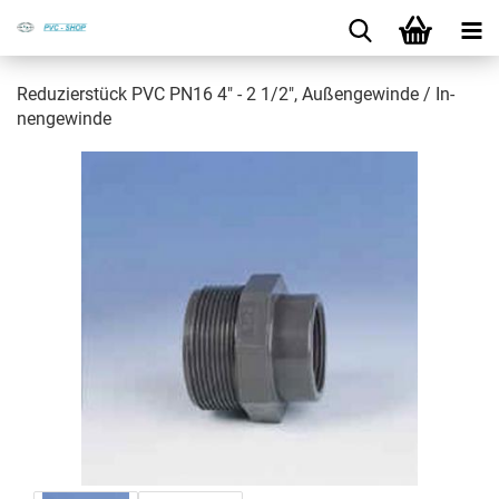
Re­du­zier­stück PVC PN16 4" - 2 1/2", Au­ßen­ge­win­de / In­
nen­ge­win­de