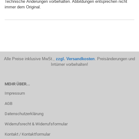
Technische Änderungen vorbehalten. Abbildungen entsprechen nicht
immer dem Original.
Alle Preise inklusive MwSt.,
zzgl. Versandkosten
. Preisänderungen und
Irrtümer vorbehalten!
MEHR ÜBER...
Impressum
AGB
Datenschutzerklärung
Widerrufsrecht & Widerrufsformular
Kontakt / Kontaktformular