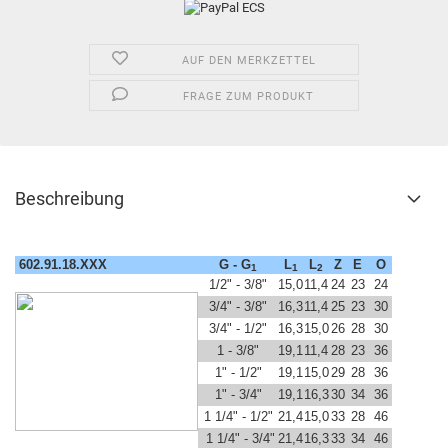
AUF DEN MERKZETTEL
FRAGE ZUM PRODUKT
Beschreibung
602.91.18.XXX
G - G
L
L
Z
E
O
1
1
2
1/2" - 3/8"
15,0
11,4
24
23
24
3/4" - 3/8"
16,3
11,4
25
23
30
3/4" - 1/2"
16,3
15,0
26
28
30
1 - 3/8"
19,1
11,4
28
23
36
1" - 1/2"
19,1
15,0
29
28
36
1" - 3/4"
19,1
16,3
30
34
36
1 1/4" - 1/2"
21,4
15,0
33
28
46
1 1/4" - 3/4"
21,4
16,3
33
34
46