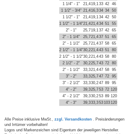
1 1/4" - 1"
21,4
19,1
33
42
46
1 1/2" - 3/4"
21,4
16,3
34
34
50
1 1/2" - 1"
21,4
19,1
34
42
50
1 1/2" - 1 1/4"
21,4
21,4
34
51
55
2" - 1"
25,7
19,1
37
42
65
2" - 1 1/4"
25,7
21,4
37
51
65
2" - 1 1/2"
25,7
21,4
37
58
65
2 1/2" - 1 1/4"
30,2
21,4
43
51
80
2 1/2" - 1 1/2"
30,2
21,4
43
58
80
2 1/2" - 2"
30,2
25,7
43
72
80
2" - 1 1/2"
33,3
21,4
47
58
95
3" - 2"
33,3
25,7
47
72
95
3" - 2 1/2"
33,3
30,2
47
89
95
4" - 2"
39,3
25,7
53
72
120
4" - 2 1/2"
39,3
30,2
53
89
120
4" - 3"
39,3
33,3
53
103
120
Alle Preise inklusive MwSt.,
zzgl. Versandkosten
. Preisänderungen
und Irrtümer vorbehalten!
Logos und Markenzeichen sind Eigentum der jeweiligen Hersteller.