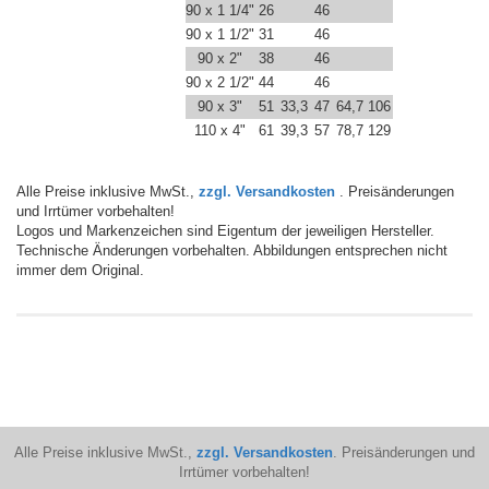
90 x 1 1/4"
26
46
90 x 1 1/2"
31
46
90 x 2"
38
46
90 x 2 1/2"
44
46
90 x 3"
51
33,3
47
64,7
106
110 x 4"
61
39,3
57
78,7
129
Alle Preise inklusive MwSt.,
zzgl. Versandkosten
. Preisänderungen
und Irrtümer vorbehalten!
Logos und Markenzeichen sind Eigentum der jeweiligen Hersteller.
Technische Änderungen vorbehalten. Abbildungen entsprechen nicht
immer dem Original.
Alle Preise inklusive MwSt.,
zzgl. Versandkosten
. Preisänderungen und
Irrtümer vorbehalten!