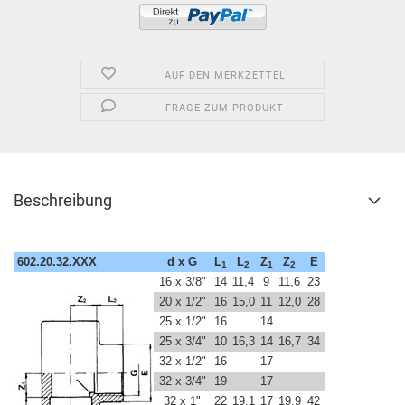
AUF DEN MERKZETTEL
FRAGE ZUM PRODUKT
Beschreibung
602.20.32.XXX
d x G
L
L
Z
Z
E
1
2
1
2
16 x 3/8"
14
11,4
9
11,6
23
20 x 1/2"
16
15,0
11
12,0
28
25 x 1/2"
16
14
25 x 3/4"
10
16,3
14
16,7
34
32 x 1/2"
16
17
32 x 3/4"
19
17
32 x 1"
22
19,1
17
19,9
42