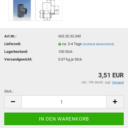
Art.Nr.:
602.20.32.040
Lieferzeit:
ca. 3-4 Tage
(Ausland abweichend)
Lagerbestand:
100
Stck.
Versandgewicht:
0.07
kg je Stck.
3,51 EUR
inkl. 19% MwSt. zzgl.
Versand
Stck.:
Stck.