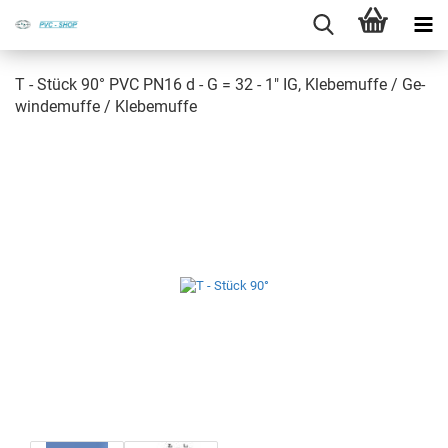
T - Stück 90° PVC PN16 d - G = 32 - 1" IG, Kle­be­muf­fe / Ge­
win­de­muf­fe / Kle­be­muf­fe