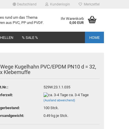
Deutschland
Kundenlogin
Merkzettel
lles rund um das Thema
Ihr Warenkorb
uren aus PVC, PP und PVDF.
0,00 EUR
CHELLEN
% SALE %
HOME
-​Wege Ku­gel­hahn PVC/EPDM PN10 d = 32,
 x Kle­be­muf­fe
rstellen
t.Nr.:
529W.23.1.1.035
rt vergessen?
eferzeit:
ca. 3-4 Tage
(Ausland abweichend)
gerbestand:
100
Stck.
rsandgewicht:
0.49
kg je Stck.