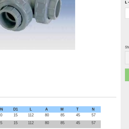
L 
St
St
DN
D1
L
A
M
T
N
10
15
112
80
85
45
57
15
15
112
80
85
45
57