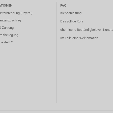
ATIONEN
FAQ
unterbrechung (PayPal)
Klebeanleitung
engenzuschlag
Das zöllige Rohr
& Zahlung
chemische Beständigkeit von Kunsts
reitbeilegung
Im Falle einer Reklamation
bestellt ?