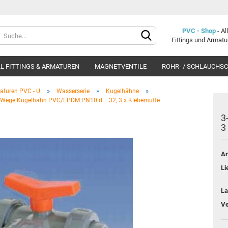
Lieferland
PVC - Shop
- A
Fittings und Armat
L FITTINGS & ARMATUREN
MAGNETVENTILE
ROHR- / SCHLAUCHS
»
»
»
aturen PVC - U
Wasserserie
Kugelhähne
-Wege Kugelhahn PVC/EPDM PN10 d = 32, 3 x Klebemuffe
3
3
Konto e
Ar
Passwo
Li
La
Ve