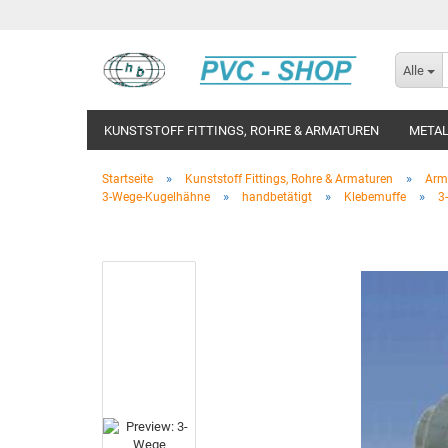
Alle
KUNSTSTOFF FITTINGS, ROHRE & ARMATUREN
METAL
»
»
Startseite
Kunststoff Fittings, Rohre & Armaturen
Arm
»
»
»
3-Wege-Kugelhähne
handbetätigt
Klebemuffe
3