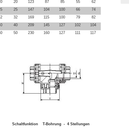
20
20
123
87
85
55
62
25
25
147
104
100
66
74
32
32
169
115
100
79
82
40
40
209
145
127
102
104
50
50
230
160
127
111
117
Schaltfunktion T-Bohrung - 4 Stellungen