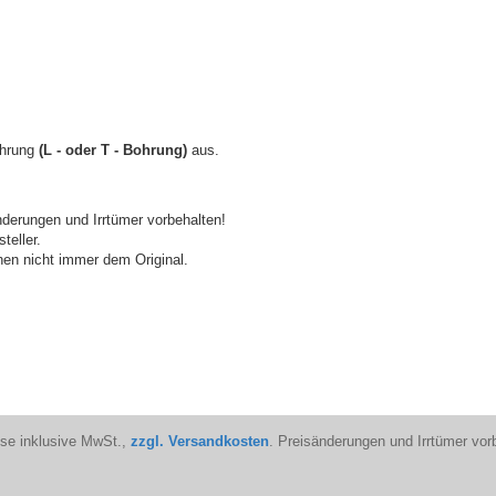
ührung
(L - oder T - Bohrung)
aus.
derungen und Irrtümer vorbehalten!
teller.
en nicht immer dem Original.
ise inklusive MwSt.,
zzgl. Versandkosten
. Preisänderungen und Irrtümer vor