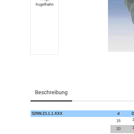
Beschreibung
529W.23.1.1.XXX
d
16
20