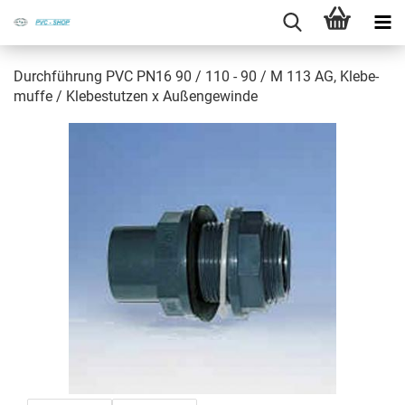
Durch­füh­rung PVC PN16 90 / 110 - 90 / M 113 AG, Kle­be­
muf­fe / Kle­be­stut­zen x Au­ßen­ge­win­de