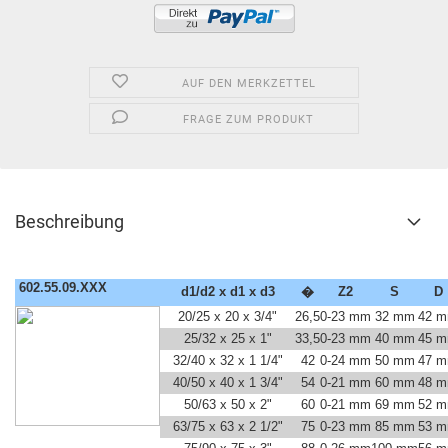
AUF DEN MERKZETTEL
FRAGE ZUM PRODUKT
Beschreibung
602.55.09.XXX
d1/d2 x d1 x d3
�
Z2
S
D
20/25 x 20 x 3/4"
26,5
0-23 mm
32 mm
42 
25/32 x 25 x 1"
33,5
0-23 mm
40 mm
45 
32/40 x 32 x 1 1/4"
42
0-24 mm
50 mm
47 
40/50 x 40 x 1 3/4"
54
0-21 mm
60 mm
48 
50/63 x 50 x 2"
60
0-21 mm
69 mm
52 
63/75 x 63 x 2 1/2"
75
0-23 mm
85 mm
53 