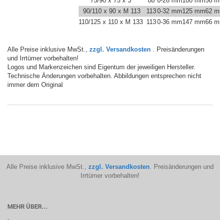
75/90 x 75 x 3"
88
0-26 mm
100 mm
56 
90/110 x 90 x M 113
113
0-32 mm
125 mm
62 
110/125 x 110 x M 133
113
0-36 mm
147 mm
66 
Alle Preise inklusive MwSt.,
zzgl. Versandkosten
. Preisänderungen
und Irrtümer vorbehalten!
Logos und Markenzeichen sind Eigentum der jeweiligen Hersteller.
Technische Änderungen vorbehalten. Abbildungen entsprechen nicht
immer dem Original
Alle Preise inklusive MwSt.,
zzgl. Versandkosten
. Preisänderungen und
Irrtümer vorbehalten!
MEHR ÜBER...