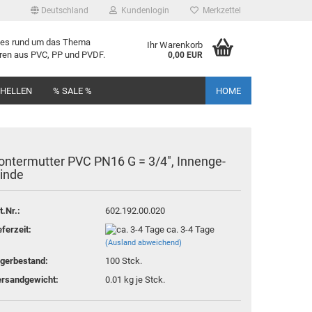
Deutschland
Kundenlogin
Merkzettel
lles rund um das Thema
Ihr Warenkorb
uren aus PVC, PP und PVDF.
0,00 EUR
CHELLEN
% SALE %
HOME
on­ter­mut­ter PVC PN16 G = 3/4", In­nen­ge­
in­de
rstellen
t.Nr.:
602.192.00.020
rt vergessen?
eferzeit:
ca. 3-4 Tage
(Ausland abweichend)
gerbestand:
100
Stck.
rsandgewicht:
0.01
kg je Stck.