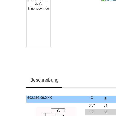
Beschreibung
602.192.00.XXX
G
E
3/8"
34
1/2"
38