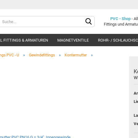
Lieferland
PVC - Shop
- A
Fittings und Armat
L FITTINGS & ARMATUREN
MAGNETVENTILE
ROHR- / SCHLAUCHS
»
»
»
ings PVC - U
Gewindefittings
Kontermutter
K
w
Konto e
Ar
Passwo
Li
La
Ve