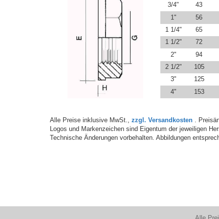
3/4"
43
1"
56
1 1/4"
65
1 1/2"
72
2"
94
2 1/2"
105
3"
125
4"
153
Alle Preise inklusive MwSt.,
zzgl. Versandkosten
. Preisän
Logos und Markenzeichen sind Eigentum der jeweiligen Hers
Technische Änderungen vorbehalten. Abbildungen entsprech
Alle Pre