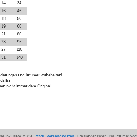
14
34
16
46
18
50
19
60
21
80
23
95
27
110
31
140
derungen und Irrtümer vorbehalten!
teller.
en nicht immer dem Original.
ise inklusive MwSt.,
zzgl. Versandkosten
. Preisänderungen und Irrtümer vor