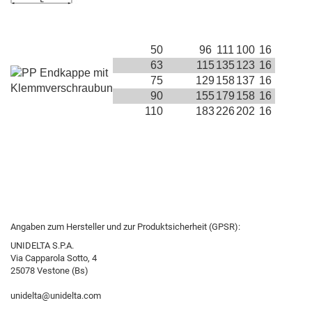
50
96
111
100
16
63
115
135
123
16
75
129
158
137
16
90
155
179
158
16
110
183
226
202
16
Angaben zum Hersteller und zur Produktsicherheit (GPSR):
UNIDELTA S.P.A.
Via Capparola Sotto, 4
25078 Vestone (Bs)
unidelta@unidelta.com