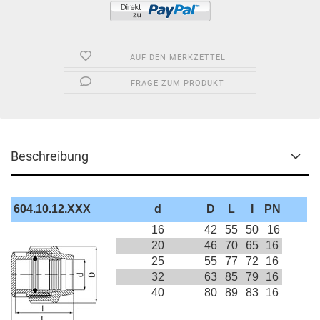
AUF DEN MERKZETTEL
FRAGE ZUM PRODUKT
Beschreibung
604.10.12.XXX
d
D
L
I
PN
16
42
55
50
16
20
46
70
65
16
25
55
77
72
16
32
63
85
79
16
40
80
89
83
16