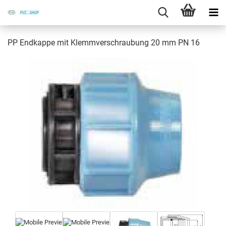
PP End­kap­pe mit Klemm­ver­schrau­bung 20 mm PN 16