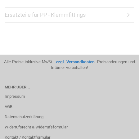
Ersatzteile für PP - Klemmfittings
Alle Preise inklusive MwSt.,
zzgl. Versandkosten
. Preisänderungen und
Irrtümer vorbehalten!
MEHR ÜBER...
Impressum
AGB
Datenschutzerklärung
Widerrufsrecht & Widerrufsformular
Kontakt / Kontaktformular