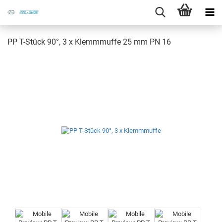
PP T-​Stück 90°, 3 x Klemm­muf­fe 25 mm PN 16