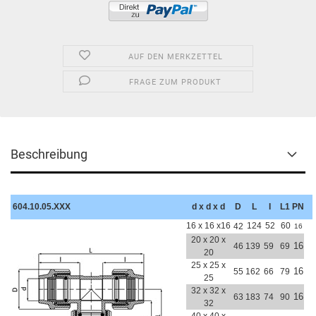
AUF DEN MERKZETTEL
FRAGE ZUM PRODUKT
Beschreibung
604.10.05.XXX
d x d x d
D
L
I
L1
PN
16 x 16 x16
124
52
60
42
16
20 x 20 x
16
46
139
59
69
20
25 x 25 x
16
55
162
66
79
25
32 x 32 x
16
63
183
74
90
32
40 x 40 x