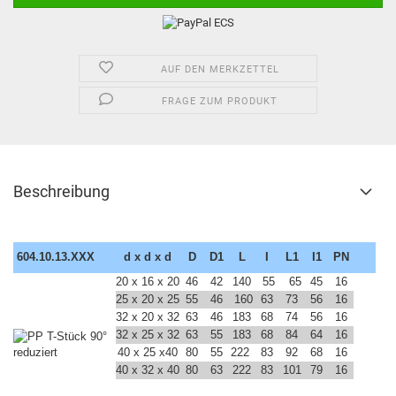
AUF DEN MERKZETTEL
FRAGE ZUM PRODUKT
Beschreibung
604.10.13.XXX
d x d x d
D
D1
L
I
L1
I1
PN
20 x 16
x 20
46
42
140
55
65
45
16
25 x 20 x 25
55
46
160
63
73
56
16
32 x 20 x 32
63
46
183
68
74
56
16
32 x 25 x 32
63
55
183
68
84
64
16
40 x 25 x40
80
55
222
83
92
68
16
40 x 32 x 40
80
63
222
83
101
79
16