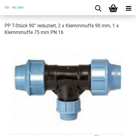
PP T-​Stück 90° re­du­ziert, 2 x Klemm­muf­fe 90 mm, 1 x
Klemm­muf­fe 75 mm PN 16